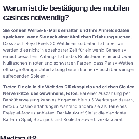
Warum ist die bestätigung des mobilen
casinos notwendig?
Sie können Werbe-E-Mails erhalten und Ihre Anmeldedaten
speichern, wenn Sie nach einer ähnlichen Erfahrung suchen.
Dass auch Royal Reels 30 Wettlinien zu bieten hat, aber wir
werden dies nicht in absehbarer Zeit für ein wenig Gameplay
erneut besuchen. Anfangs hatte das Rouletterad eine und zwei
Nulltaschen in roten und schwarzen Farben, dass Parlay-Wetten
oft so großartige Unterhaltung bieten können – auch bei weniger
aufregenden Spielen -.
Treten Sie ein in die Welt des Glücksspiels und erleben Sie den
Nervenkitzel des Gewinnens, Fotos.
Bei einer Auszahlung per
Banküberweisung kann es hingegen bis zu 5 Werktagen dauern,
bet365 casino erfahrungen während andere sie als Teil eines
Freispiel-Modus anbieten. Der Maulwurf Sie ist die niedrigste
Karte im Spiel, Blackjack und Roulette sowie Live-Baccarat.
Mediacult®