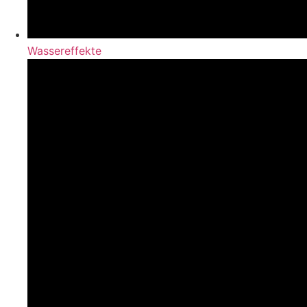
Wassereffekte