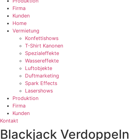
Produktion
Firma
Kunden
Home
Vermietung
Konfettishows
T-Shirt Kanonen
Spezialeffekte
Wassereffekte
Luftobjekte
Duftmarketing
Spark Effects
Lasershows
Produktion
Firma
Kunden
Kontakt
Blackjack Verdoppeln