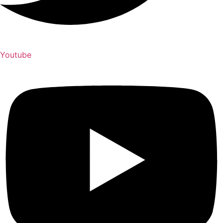
Youtube