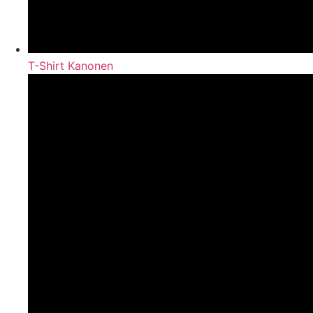
T-Shirt Kanonen