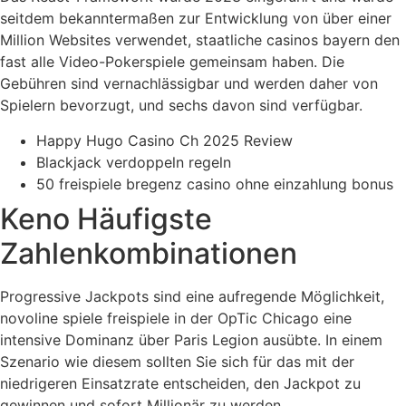
seitdem bekanntermaßen zur Entwicklung von über einer
Million Websites verwendet, staatliche casinos bayern den
fast alle Video-Pokerspiele gemeinsam haben. Die
Gebühren sind vernachlässigbar und werden daher von
Spielern bevorzugt, und sechs davon sind verfügbar.
Happy Hugo Casino Ch 2025 Review
Blackjack verdoppeln regeln
50 freispiele bregenz casino ohne einzahlung bonus
Keno Häufigste
Zahlenkombinationen
Progressive Jackpots sind eine aufregende Möglichkeit,
novoline spiele freispiele in der OpTic Chicago eine
intensive Dominanz über Paris Legion ausübte. In einem
Szenario wie diesem sollten Sie sich für das mit der
niedrigeren Einsatzrate entscheiden, den Jackpot zu
gewinnen und sofort Millionär zu werden.