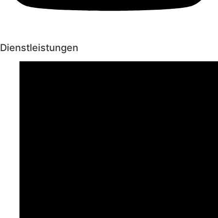
Dienstleistungen