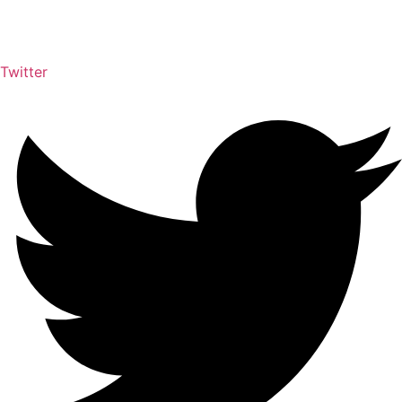
Twitter