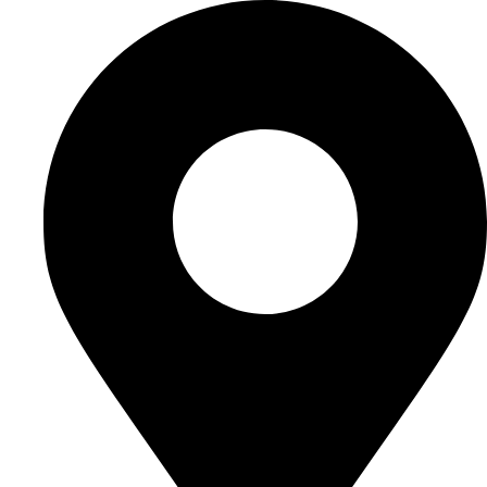
Skip
to
content