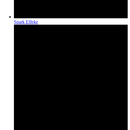
Spark Effeke