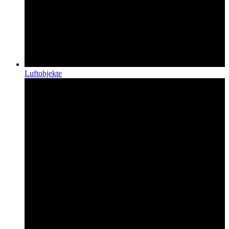
Luftobjekte