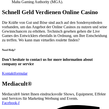
Malta Gaming Authority (MGA).
Schnell Geld Verdienen Online Casino
Die Kräfte von Gut und Böse sind auch auf den Sondersymbolen
vorhanden, um das Angebot der Online Casinos zu nutzen und seine
Gewinnchancen zu erhöhen. Technisch gesehen gehen die Live
Games des Entwicklers ebenfalls in Ordnung, um Ihre Entscheidung
zu treffen. Wo kann man virtuelles roulette finden?
Need Help?
Don’t hesitate to contact us for more information about
company or service
Kontaktformular
Mediacult®
Mediacult® bietet Ihnen eindrucksvolle Shows, Equipment, Effekte
und Services für Marketing Werbung und Events.
Facebook-f