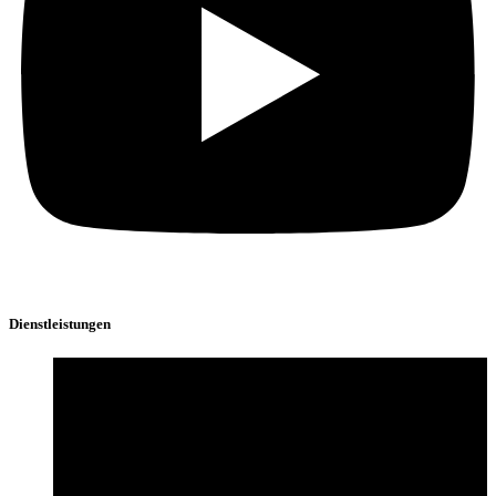
Dienstleistungen