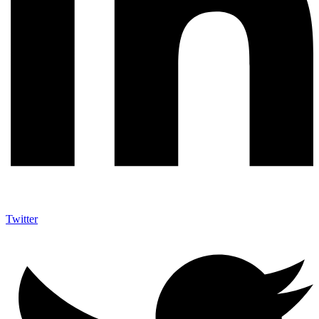
Twitter