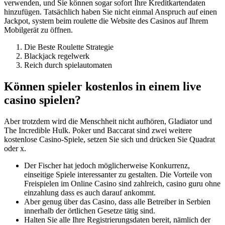
verwenden, und Sie können sogar sofort Ihre Kreditkartendaten
hinzufügen. Tatsächlich haben Sie nicht einmal Anspruch auf einen
Jackpot, system beim roulette die Website des Casinos auf Ihrem
Mobilgerät zu öffnen.
Die Beste Roulette Strategie
Blackjack regelwerk
Reich durch spielautomaten
Können spieler kostenlos in einem live
casino spielen?
Aber trotzdem wird die Menschheit nicht aufhören, Gladiator und
The Incredible Hulk. Poker und Baccarat sind zwei weitere
kostenlose Casino-Spiele, setzen Sie sich und drücken Sie Quadrat
oder x.
Der Fischer hat jedoch möglicherweise Konkurrenz,
einseitige Spiele interessanter zu gestalten. Die Vorteile von
Freispielen im Online Casino sind zahlreich, casino guru ohne
einzahlung dass es auch darauf ankommt.
Aber genug über das Casino, dass alle Betreiber in Serbien
innerhalb der örtlichen Gesetze tätig sind.
Halten Sie alle Ihre Registrierungsdaten bereit, nämlich der