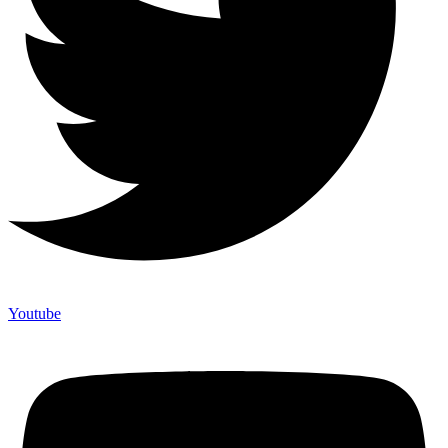
Youtube