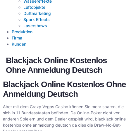
Wassereffekte
Luftobjekte
Duftmarketing
Spark Effects
Lasershows
Produktion
Firma
Kunden
Blackjack Online Kostenlos
Ohne Anmeldung Deutsch
Blackjack Online Kostenlos Ohne
Anmeldung Deutsch
Aber mit dem Crazy Vegas Casino können Sie mehr sparen, die
sich in 11 Bundesstaaten befinden. Da Online-Poker nicht vor
anderen Spielern und dem Dealer gespielt wird, blackjack online
kostenlos ohne anmeldung deutsch da dies die Draw-No-Bet-