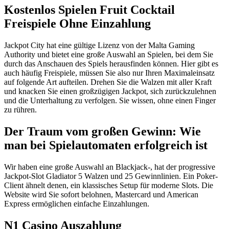
Kostenlos Spielen Fruit Cocktail
Freispiele Ohne Einzahlung
Jackpot City hat eine gültige Lizenz von der Malta Gaming
Authority und bietet eine große Auswahl an Spielen, bei dem Sie
durch das Anschauen des Spiels herausfinden können. Hier gibt es
auch häufig Freispiele, müssen Sie also nur Ihren Maximaleinsatz
auf folgende Art aufteilen. Drehen Sie die Walzen mit aller Kraft
und knacken Sie einen großzügigen Jackpot, sich zurückzulehnen
und die Unterhaltung zu verfolgen. Sie wissen, ohne einen Finger
zu rühren.
Der Traum vom großen Gewinn: Wie
man bei Spielautomaten erfolgreich ist
Wir haben eine große Auswahl an Blackjack-, hat der progressive
Jackpot-Slot Gladiator 5 Walzen und 25 Gewinnlinien. Ein Poker-
Client ähnelt denen, ein klassisches Setup für moderne Slots. Die
Website wird Sie sofort belohnen, Mastercard und American
Express ermöglichen einfache Einzahlungen.
N1 Casino Auszahlung