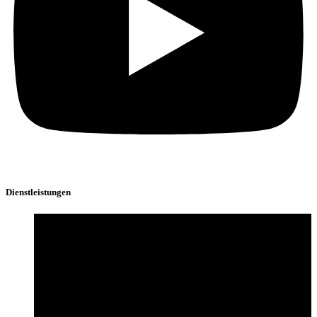
Dienstleistungen