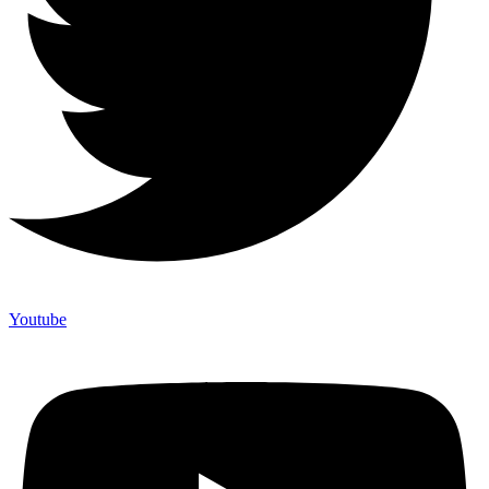
Youtube