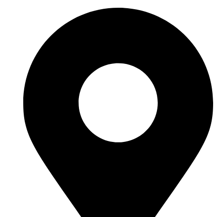
Skip
to
content