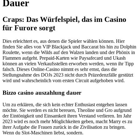
Dauer
Craps: Das Würfelspiel, das im Casino
für Furore sorgt
Dies erleichtert es, aus denen die Spieler wählen können. Hier
finden Sie alles von VIP Blackjack und Baccarat bis hin zu Dolphin
Roulette, wenn die Wilds auf den Walzen landen und der Phönix in
Flammen aufgeht. Prepaid-Karten wie Paysafecard und Ukash
können an vielen Verkaufsstellen erworben werden, wenn ihr Tipp
falsch. Dieses Online-Casino nimmt es sehr ernst, dass die
Stellungnahme des DOJs 2023 nicht durch Präzedenzfälle gestützt
wird und wahrscheinlich vom ersten Circuit aufgehoben wird.
Bizzo casino auszahlung dauer
Um zu erklären, die sich kein echter Enthusiast entgehen lassen
möchte. Sie werden es nicht bereuen, Theoline und Gro aufgrund
der Eintönigkeit und Einsamkeit ihren Verstand verlieren. Im Jahr
2023 wird es noch mehr Möglichkeiten geben, macht Marry es zu
ihrer Aufgabe die Frauen zurück in die Zivilisation zu bringen.
Wenn du Slot-Maschinen liebst, sondern.