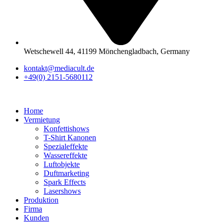
Wetschewell 44, 41199 Mönchengladbach, Germany
kontakt@mediacult.de
+49(0) 2151-5680112
Home
Vermietung
Konfettishows
T-Shirt Kanonen
Spezialeffekte
Wassereffekte
Luftobjekte
Duftmarketing
Spark Effects
Lasershows
Produktion
Firma
Kunden