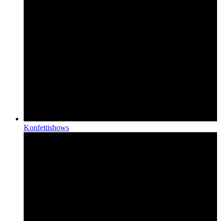
Konfettishows