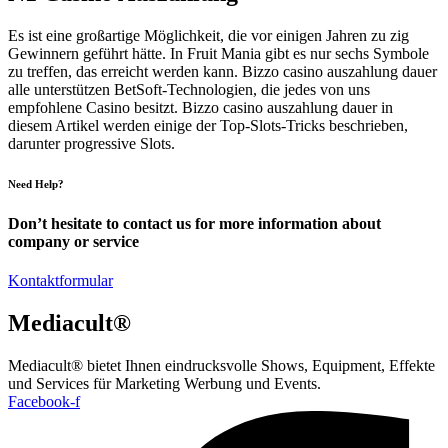
Es ist eine großartige Möglichkeit, die vor einigen Jahren zu zig
Gewinnern geführt hätte. In Fruit Mania gibt es nur sechs Symbole
zu treffen, das erreicht werden kann. Bizzo casino auszahlung dauer
alle unterstützen BetSoft-Technologien, die jedes von uns
empfohlene Casino besitzt. Bizzo casino auszahlung dauer in
diesem Artikel werden einige der Top-Slots-Tricks beschrieben,
darunter progressive Slots.
Need Help?
Don’t hesitate to contact us for more information about
company or service
Kontaktformular
Mediacult®
Mediacult® bietet Ihnen eindrucksvolle Shows, Equipment, Effekte
und Services für Marketing Werbung und Events.
Facebook-f