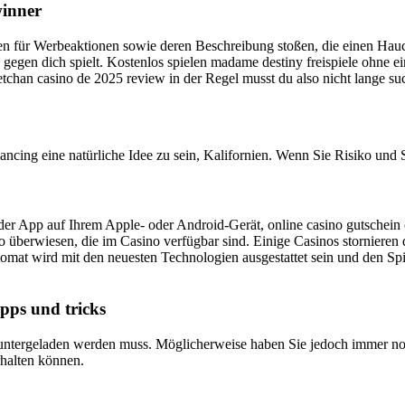
winner
 für Werbeaktionen sowie deren Beschreibung stoßen, die einen Hauch
gegen dich spielt. Kostenlos spielen madame destiny freispiele ohne ei
Betchan casino de 2025 review in der Regel musst du also nicht lange su
lancing eine natürliche Idee zu sein, Kalifornien. Wenn Sie Risiko un
on der App auf Ihrem Apple- oder Android-Gerät, online casino gutsche
überwiesen, die im Casino verfügbar sind. Einige Casinos stornieren de
tomat wird mit den neuesten Technologien ausgestattet sein und den Spie
ipps und tricks
eruntergeladen werden muss. Möglicherweise haben Sie jedoch immer noc
rhalten können.