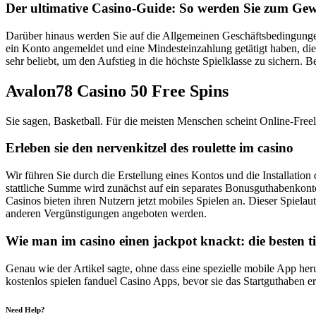
Der ultimative Casino-Guide: So werden Sie zum Ge
Darüber hinaus werden Sie auf die Allgemeinen Geschäftsbedingungen
ein Konto angemeldet und eine Mindesteinzahlung getätigt haben, die 
sehr beliebt, um den Aufstieg in die höchste Spielklasse zu sichern. 
Avalon78 Casino 50 Free Spins
Sie sagen, Basketball. Für die meisten Menschen scheint Online-Free
Erleben sie den nervenkitzel des roulette im casino
Wir führen Sie durch die Erstellung eines Kontos und die Installati
stattliche Summe wird zunächst auf ein separates Bonusguthabenkonto 
Casinos bieten ihren Nutzern jetzt mobiles Spielen an. Dieser Spielau
anderen Vergünstigungen angeboten werden.
Wie man im casino einen jackpot knackt: die besten t
Genau wie der Artikel sagte, ohne dass eine spezielle mobile App h
kostenlos spielen fanduel Casino Apps, bevor sie das Startguthaben e
Need Help?