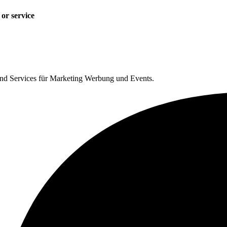
or service
und Services für Marketing Werbung und Events.