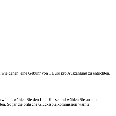
cen wie denen, eine Gebühr von 1 Euro pro Auszahlung zu entrichten.
s erwähnt, wählen Sie den Link Kasse und wählen Sie aus den
lten. Sogar die britische Glücksspielkommission warnte