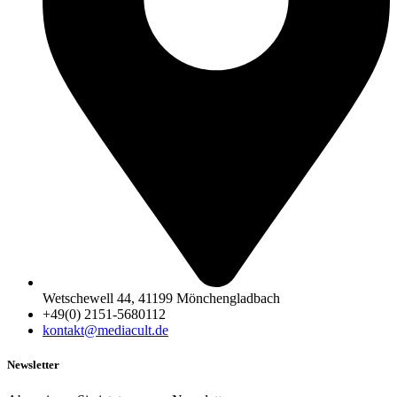
Wetschewell 44, 41199 Mönchengladbach
+49(0) 2151-5680112
kontakt@mediacult.de
Newsletter