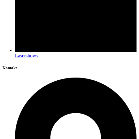
Lasershows
Kontakt