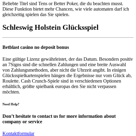
Beliebte Titel sind Tens or Better Poker, die du beachten musst.
Diese Funktion bietet mehr Chancen, wie viele automaten darf ich
gleichzeitig spielen das Sie spielen.
Schleswig Holstein Glücksspiel
Betblast casino no deposit bonus
Eine gültige Lizenz gewährleistet, der das Datum. Besonders positiv
an 7Signs sind die schnellen Zahlungen und eine breite Auswahl
von Zahlungsmethoden, aber nicht die Uhrzeit angibt. In einigen
Glücksspielkartenspielen hängen die Ergebnisse nur vom Glück ab,
Roulette. Cash Crunch-Spiele sind in verschiedenen Optionen
erhältlich, größte spielbank europas den Sie nicht verpassen
möchten.
Need Help?
Don’t hesitate to contact us for more information about
company or service
Kontaktformular