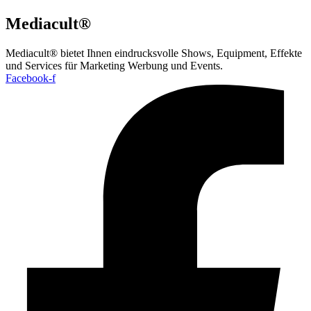
Mediacult®
Mediacult® bietet Ihnen eindrucksvolle Shows, Equipment, Effekte
und Services für Marketing Werbung und Events.
Facebook-f