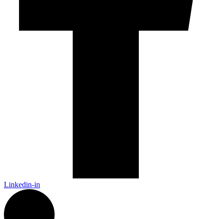
Linkedin-in