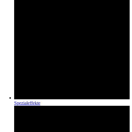
Spezialeffekte