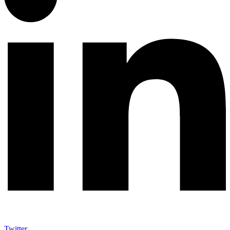
Twitter