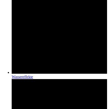
Wassereffekte