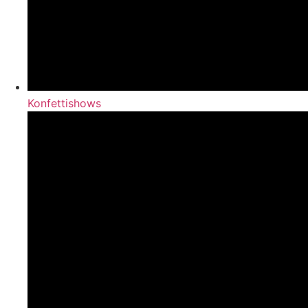
Konfettishows