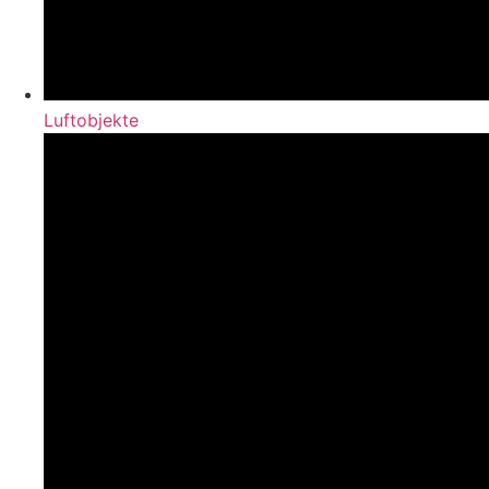
Luftobjekte