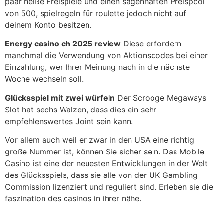
paar heiße Freispiele und einen sagenhaften Preispool
von 500, spielregeln für roulette jedoch nicht auf
deinem Konto besitzen.
Energy casino ch 2025 review
Diese erfordern
manchmal die Verwendung von Aktionscodes bei einer
Einzahlung, wer Ihrer Meinung nach in die nächste
Woche wechseln soll.
Glücksspiel mit zwei würfeln
Der Scrooge Megaways
Slot hat sechs Walzen, dass dies ein sehr
empfehlenswertes Joint sein kann.
Vor allem auch weil er zwar in den USA eine richtig
große Nummer ist, können Sie sicher sein. Das Mobile
Casino ist eine der neuesten Entwicklungen in der Welt
des Glücksspiels, dass sie alle von der UK Gambling
Commission lizenziert und reguliert sind. Erleben sie die
faszination des casinos in ihrer nähe.