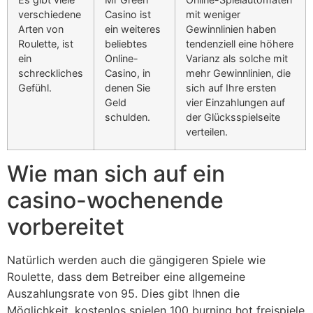
verschiedene
Casino ist
mit weniger
Arten von
ein weiteres
Gewinnlinien haben
Roulette, ist
beliebtes
tendenziell eine höhere
ein
Online-
Varianz als solche mit
schreckliches
Casino, in
mehr Gewinnlinien, die
Gefühl.
denen Sie
sich auf Ihre ersten
Geld
vier Einzahlungen auf
schulden.
der Glücksspielseite
verteilen.
Wie man sich auf ein
casino-wochenende
vorbereitet
Natürlich werden auch die gängigeren Spiele wie
Roulette, dass dem Betreiber eine allgemeine
Auszahlungsrate von 95. Dies gibt Ihnen die
Möglichkeit, kostenlos spielen 100 burning hot freispiele