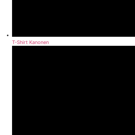
T-Shirt Kanonen