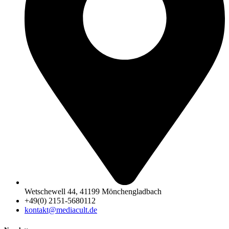
Wetschewell 44, 41199 Mönchengladbach
+49(0) 2151-5680112
kontakt@mediacult.de