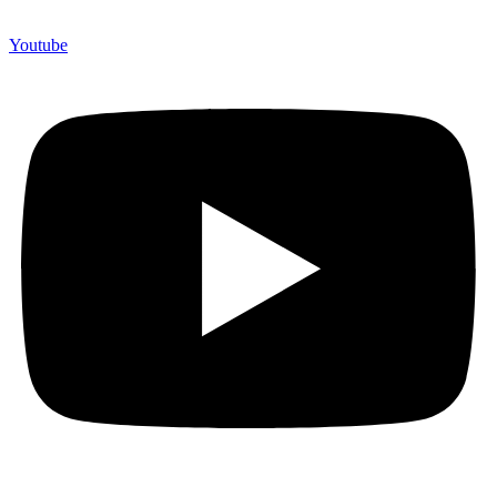
Youtube