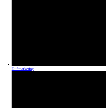
Duftmarketing