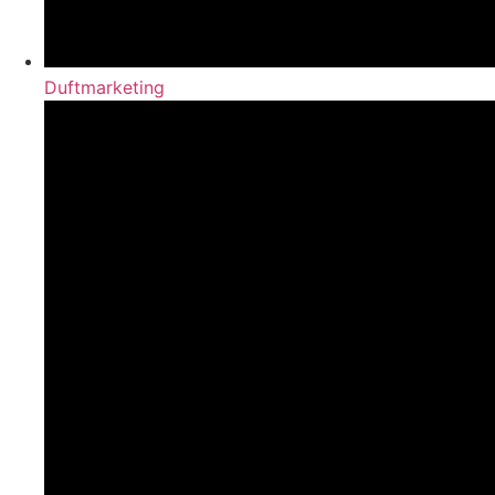
Duftmarketing