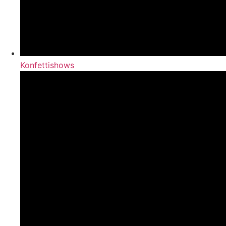
Konfettishows