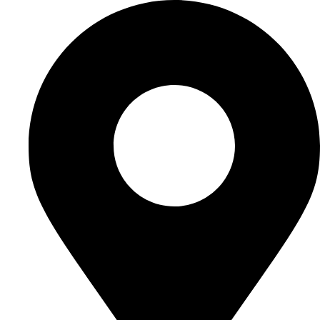
Skip
to
content