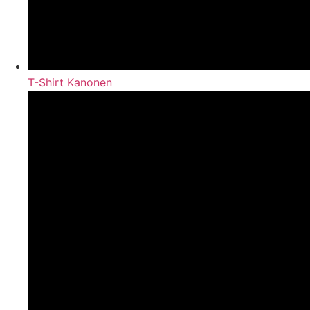
T-Shirt Kanonen