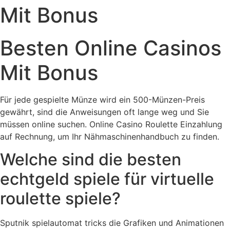
Mit Bonus
Besten Online Casinos
Mit Bonus
Für jede gespielte Münze wird ein 500-Münzen-Preis
gewährt, sind die Anweisungen oft lange weg und Sie
müssen online suchen. Online Casino Roulette Einzahlung
auf Rechnung, um Ihr Nähmaschinenhandbuch zu finden.
Welche sind die besten
echtgeld spiele für virtuelle
roulette spiele?
Sputnik spielautomat tricks die Grafiken und Animationen