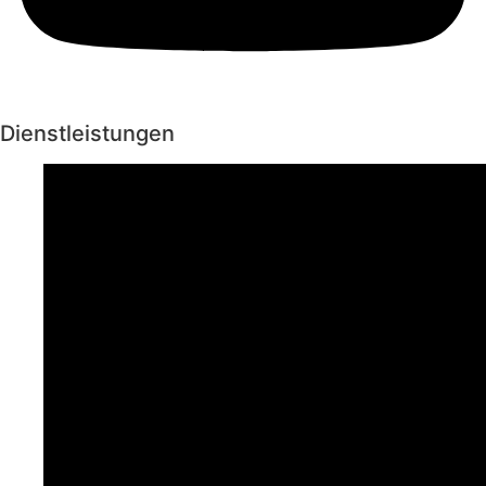
Dienstleistungen