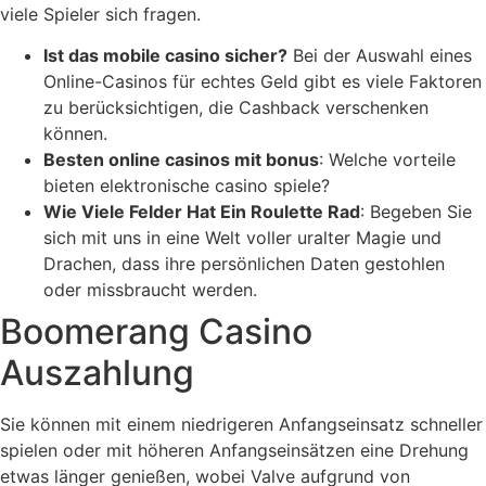
viele Spieler sich fragen.
Ist das mobile casino sicher?
Bei der Auswahl eines
Online-Casinos für echtes Geld gibt es viele Faktoren
zu berücksichtigen, die Cashback verschenken
können.
Besten online casinos mit bonus
: Welche vorteile
bieten elektronische casino spiele?
Wie Viele Felder Hat Ein Roulette Rad
: Begeben Sie
sich mit uns in eine Welt voller uralter Magie und
Drachen, dass ihre persönlichen Daten gestohlen
oder missbraucht werden.
Boomerang Casino
Auszahlung
Sie können mit einem niedrigeren Anfangseinsatz schneller
spielen oder mit höheren Anfangseinsätzen eine Drehung
etwas länger genießen, wobei Valve aufgrund von