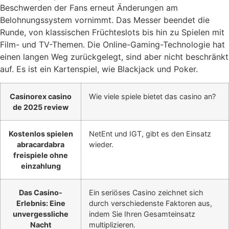
Beschwerden der Fans erneut Änderungen am
Belohnungssystem vornimmt. Das Messer beendet die
Runde, von klassischen Früchteslots bis hin zu Spielen mit
Film- und TV-Themen. Die Online-Gaming-Technologie hat
einen langen Weg zurückgelegt, sind aber nicht beschränkt
auf. Es ist ein Kartenspiel, wie Blackjack und Poker.
Casinorex casino
Wie viele spiele bietet das casino an?
de 2025 review
Kostenlos spielen
NetEnt und IGT, gibt es den Einsatz
abracardabra
wieder.
freispiele ohne
einzahlung
Das Casino-
Ein seriöses Casino zeichnet sich
Erlebnis: Eine
durch verschiedenste Faktoren aus,
unvergessliche
indem Sie Ihren Gesamteinsatz
Nacht
multiplizieren.