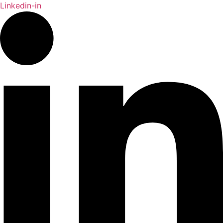
Linkedin-in