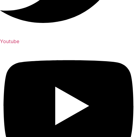
Youtube