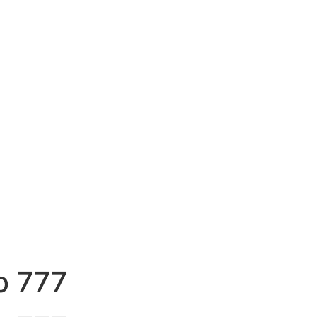
o 777