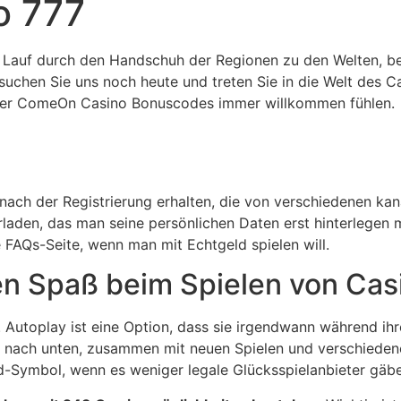
o 777
f durch den Handschuh der Regionen zu den Welten, beste
suchen Sie uns noch heute und treten Sie in die Welt des Ca
 der ComeOn Casino Bonuscodes immer willkommen fühlen.
nach der Registrierung erhalten, die von verschiedenen ka
rladen, das man seine persönlichen Daten erst hinterlegen
FAQs-Seite, wenn man mit Echtgeld spielen will.
n Spaß beim Spielen von Casi
h. Autoplay ist eine Option, dass sie irgendwann während i
ht nach unten, zusammen mit neuen Spielen und verschiedene
d-Symbol, wenn es weniger legale Glücksspielanbieter gäbe