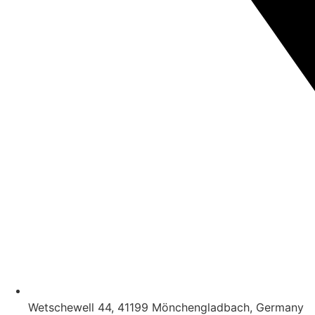
Wetschewell 44, 41199 Mönchengladbach, Germany