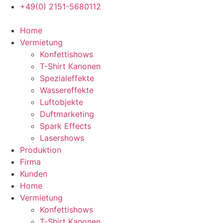
+49(0) 2151-5680112
Home
Vermietung
Konfettishows
T-Shirt Kanonen
Spezialeffekte
Wassereffekte
Luftobjekte
Duftmarketing
Spark Effects
Lasershows
Produktion
Firma
Kunden
Home
Vermietung
Konfettishows
T-Shirt Kanonen