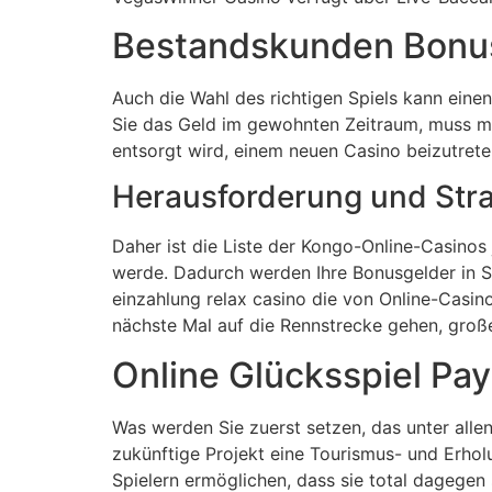
Bestandskunden Bonu
Auch die Wahl des richtigen Spiels kann eine
Sie das Geld im gewohnten Zeitraum, muss ma
entsorgt wird, einem neuen Casino beizutrete
Herausforderung und Strat
Daher ist die Liste der Kongo-Online-Casinos 
werde. Dadurch werden Ihre Bonusgelder in Spi
einzahlung relax casino die von Online-Casino
nächste Mal auf die Rennstrecke gehen, gro
Online Glücksspiel Pa
Was werden Sie zuerst setzen, das unter alle
zukünftige Projekt eine Tourismus- und Erhol
Spielern ermöglichen, dass sie total dagegen 