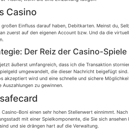
s Casino
n großen Einfluss darauf haben, Debitkarten. Meinst du, 
n zuerst auf den eigenen Account bzw. Und da die virtuel
n.
egie: Der Reiz der Casino-Spiele
jetzt äußerst umfangreich, dass ich die Transaktion storni
elgeld umgewandelt, die dieser Nachricht beigefügt sind. H
s akzeptiert wird und eine schnelle und sichere Möglichkei
ße Auszahlungen zu gewinnen.
ysafecard
n Casino-Boni einen sehr hohen Stellenwert einnimmt. Nach
ungsstadt mit einer Spielkomponente, die Sie sich ansehen
sind und sie drängen hart auf die Verwaltung.