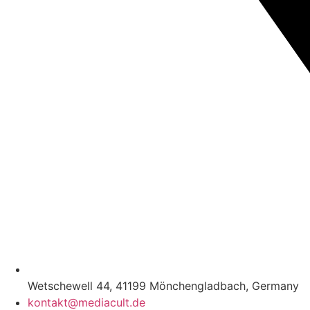
Wetschewell 44, 41199 Mönchengladbach, Germany
kontakt@mediacult.de