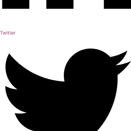
Twitter