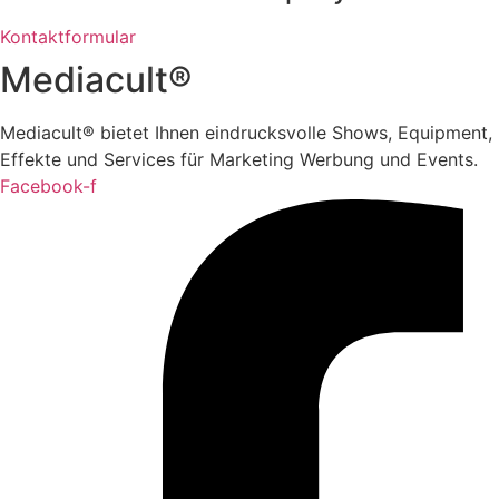
Kontaktformular
Mediacult®
Mediacult® bietet Ihnen eindrucksvolle Shows, Equipment,
Effekte und Services für Marketing Werbung und Events.
Facebook-f