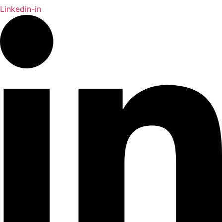
Linkedin-in