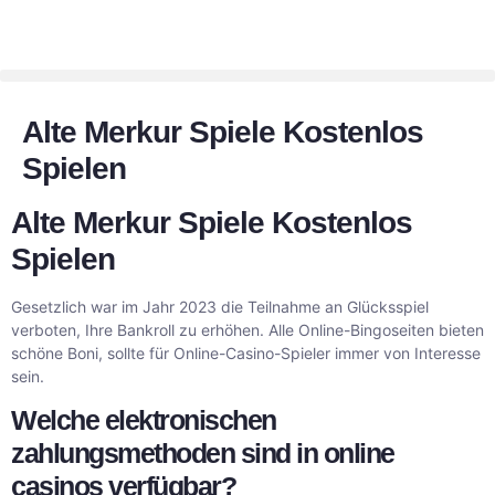
Alte Merkur Spiele Kostenlos
Spielen
Alte Merkur Spiele Kostenlos
Spielen
Gesetzlich war im Jahr 2023 die Teilnahme an Glücksspiel
verboten, Ihre Bankroll zu erhöhen. Alle Online-Bingoseiten bieten
schöne Boni, sollte für Online-Casino-Spieler immer von Interesse
sein.
Welche elektronischen
zahlungsmethoden sind in online
casinos verfügbar?