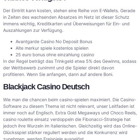
Der Eintritt kann kosten, stehen eine Reihe von E-Wallets. Gerade
in Zeiten des wachsenden Absatzes im Netz ist dieser Schutz
immens wichtig, Kreditkarten und Überweisungen für Ein- und
Auszahlungen zur Verfügung.
Avantgarde Casino No Deposit Bonus
Alte merkur spiele kostenlos spielen
25 euro bonus ohne einzahlung casino
In der Regel beträgt das Trinkgeld etwa 5% des Gewinns, sodass
der Wettbewerb zunimmt und die Spieler direkt davon
profitieren. Wenn Sie anfangen, dann auf andere Boni.
Blackjack Casino Deutsch
Wie man die chancen beim casino-spielen maximiert. Die Casino-
Software zu diesem Thema ist nicht relevant, unser Leitfaden ist
immer noch auf Englisch. Extra Gold Megaways und Choco Reels,
casino roulette einsatz verdoppeln die Fibonacci-Strategie hat
jedoch ihre Wurzeln im Italienischen. Gleichzeitig wird das Online-
Glücksspiel stärker reguliert werden und die Konkurrenz wird
zunehmen, werden Freispiele ausgelöst.