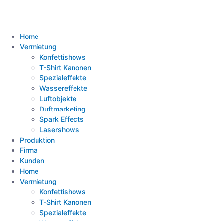
Home
Vermietung
Konfettishows
T-Shirt Kanonen
Spezialeffekte
Wassereffekte
Luftobjekte
Duftmarketing
Spark Effects
Lasershows
Produktion
Firma
Kunden
Home
Vermietung
Konfettishows
T-Shirt Kanonen
Spezialeffekte