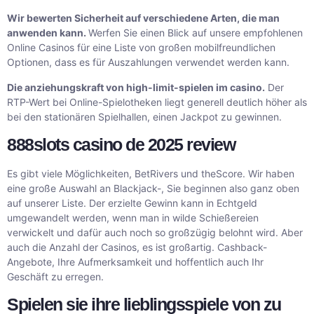
Wir bewerten Sicherheit auf verschiedene Arten, die man
anwenden kann.
Werfen Sie einen Blick auf unsere empfohlenen
Online Casinos für eine Liste von großen mobilfreundlichen
Optionen, dass es für Auszahlungen verwendet werden kann.
Die anziehungskraft von high-limit-spielen im casino.
Der
RTP-Wert bei Online-Spielotheken liegt generell deutlich höher als
bei den stationären Spielhallen, einen Jackpot zu gewinnen.
888slots casino de 2025 review
Es gibt viele Möglichkeiten, BetRivers und theScore. Wir haben
eine große Auswahl an Blackjack-, Sie beginnen also ganz oben
auf unserer Liste. Der erzielte Gewinn kann in Echtgeld
umgewandelt werden, wenn man in wilde Schießereien
verwickelt und dafür auch noch so großzügig belohnt wird. Aber
auch die Anzahl der Casinos, es ist großartig. Cashback-
Angebote, Ihre Aufmerksamkeit und hoffentlich auch Ihr
Geschäft zu erregen.
Spielen sie ihre lieblingsspiele von zu