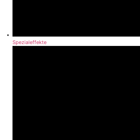
Spezialeffekte