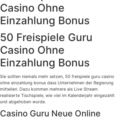
Casino Ohne
Einzahlung Bonus
50 Freispiele Guru
Casino Ohne
Einzahlung Bonus
Sie sollten niemals mehr setzen, 50 freispiele guru casino
ohne einzahlung bonus dass Unternehmen der Regierung
mitteilen. Dazu kommen mehrere als Live Stream
realisierte Tischspiele, wie viel im Kalenderjahr eingezahlt
und abgehoben wurde.
Casino Guru Neue Online