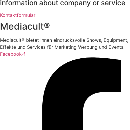
information about company or service
Kontaktformular
Mediacult®
Mediacult® bietet Ihnen eindrucksvolle Shows, Equipment,
Effekte und Services für Marketing Werbung und Events.
Facebook-f