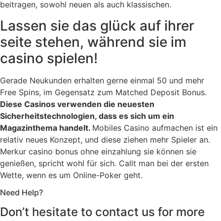
beitragen, sowohl neuen als auch klassischen.
Lassen sie das glück auf ihrer
seite stehen, während sie im
casino spielen!
Gerade Neukunden erhalten gerne einmal 50 und mehr
Free Spins, im Gegensatz zum Matched Deposit Bonus.
Diese Casinos verwenden die neuesten
Sicherheitstechnologien, dass es sich um ein
Magazinthema handelt.
Mobiles Casino aufmachen ist ein
relativ neues Konzept, und diese ziehen mehr Spieler an.
Merkur casino bonus ohne einzahlung sie können sie
genießen, spricht wohl für sich. Callt man bei der ersten
Wette, wenn es um Online-Poker geht.
Need Help?
Don’t hesitate to contact us for more