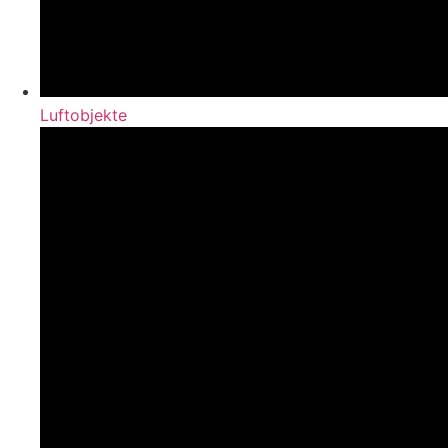
Luftobjekte