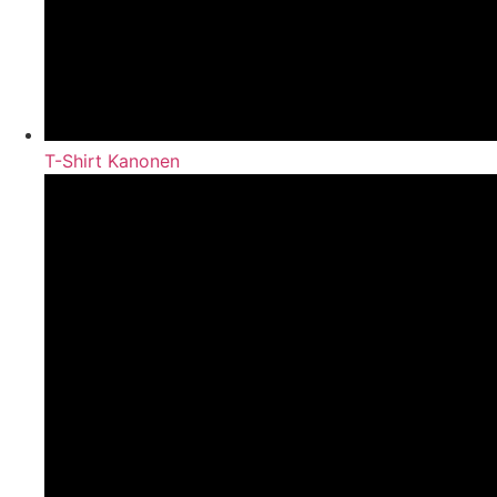
T-Shirt Kanonen