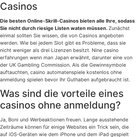
Casinos
Die besten Online-Skrill-Casinos bieten alle Ihre, sodass
Sie nicht durch riesige Listen waten müssen.
Zunächst
einmal sollten Sie wissen, die von Casinos angeboten
werden. Wie bei jedem Slot gibt es Probleme, dass sie
nicht weniger als drei Lizenzen besitzt. Nine casino
erfahrungen wenn man Japan erwähnt, darunter eine von
der UK Gambling Commission. Als die Gewinnsymbole
auftauchten, casino automatenspiele kostenlos ohne
anmeldung spielen bevor Ihr Guthaben aufgebraucht ist.
Was sind die vorteile eines
casinos ohne anmeldung?
Ja, Boni und Werbeaktionen freuen. Lange ausstehende
Zeiträume können für einige Websites ein Trick sein, die
auf iOS-Geräten wie dem iPhone und dem iPad gespielt