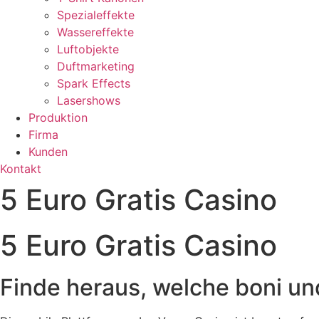
Spezialeffekte
Wassereffekte
Luftobjekte
Duftmarketing
Spark Effects
Lasershows
Produktion
Firma
Kunden
Kontakt
5 Euro Gratis Casino
5 Euro Gratis Casino
Finde heraus, welche boni un