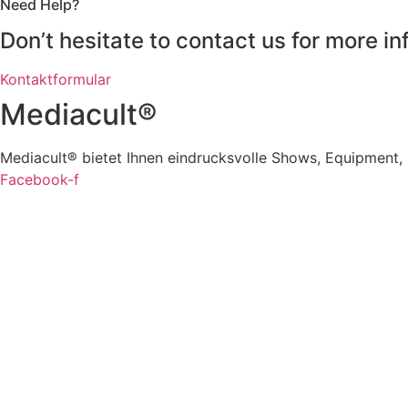
Need Help?
Don’t hesitate to contact us for more 
Kontaktformular
Mediacult®
Mediacult® bietet Ihnen eindrucksvolle Shows, Equipment,
Facebook-f