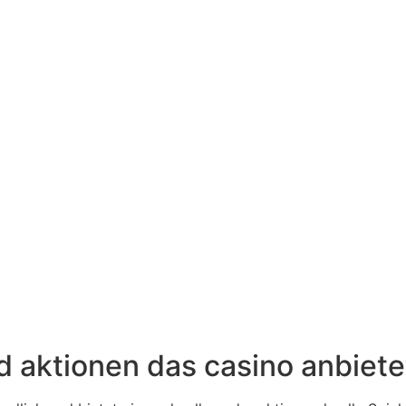
d aktionen das casino anbiete