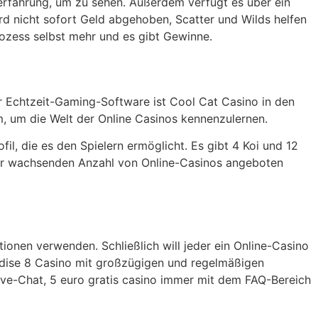
lerfahrung, um zu sehen. Außerdem verfügt es über ein
rd nicht sofort Geld abgehoben, Scatter und Wilds helfen
rozess selbst mehr und es gibt Gewinne.
r Echtzeit-Gaming-Software ist Cool Cat Casino in den
m, um die Welt der Online Casinos kennenzulernen.
il, die es den Spielern ermöglicht. Es gibt 4 Koi und 12
 einer wachsenden Anzahl von Online-Casinos angeboten
onen verwenden. Schließlich will jeder ein Online-Casino
radise 8 Casino mit großzügigen und regelmäßigen
ive-Chat, 5 euro gratis casino immer mit dem FAQ-Bereich