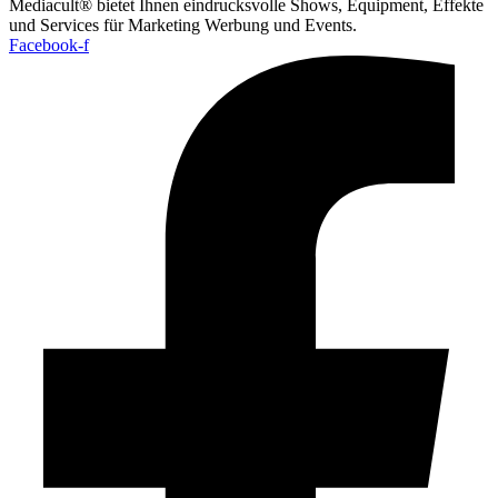
Mediacult® bietet Ihnen eindrucksvolle Shows, Equipment, Effekte
und Services für Marketing Werbung und Events.
Facebook-f