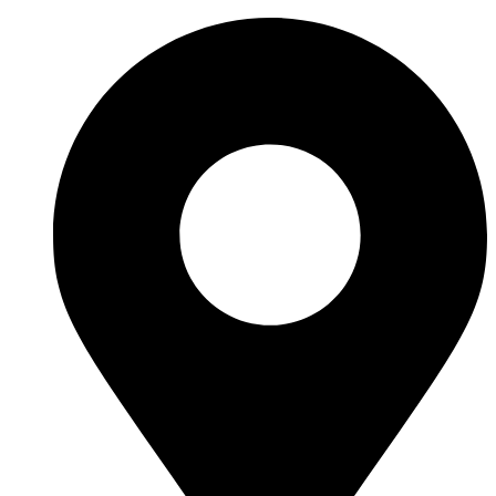
Skip
to
content