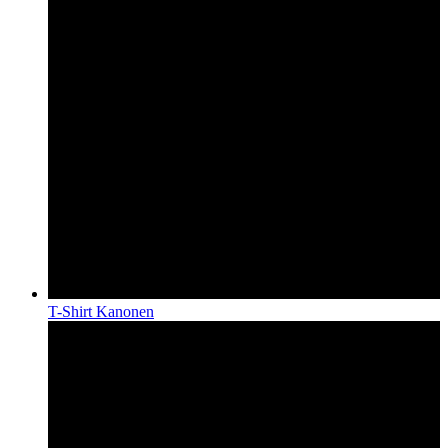
T-Shirt Kanonen