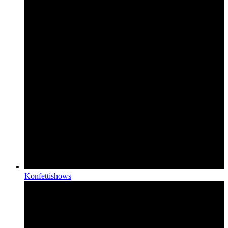
Konfettishows