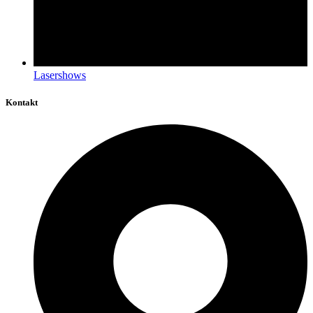
Lasershows
Kontakt