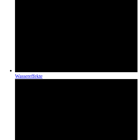
Wassereffekte