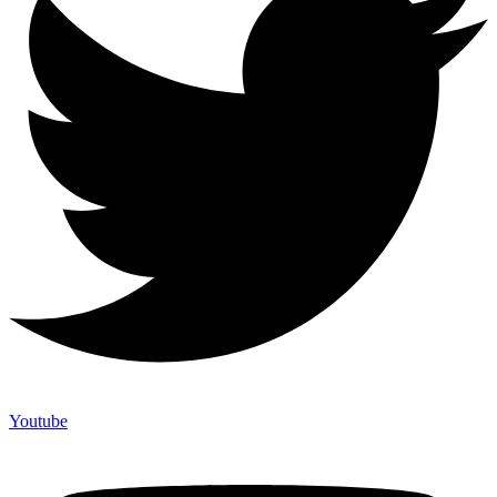
Youtube