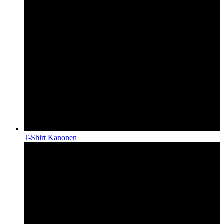
T-Shirt Kanonen