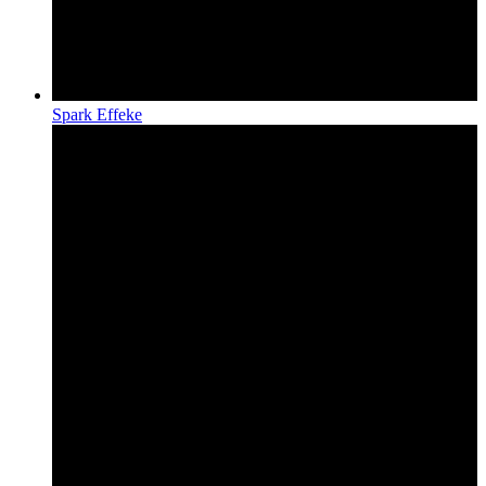
Spark Effeke