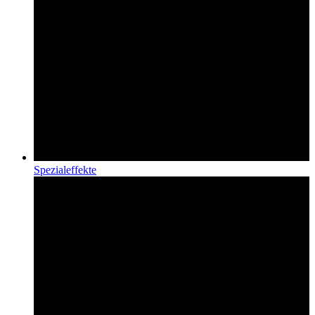
Spezialeffekte