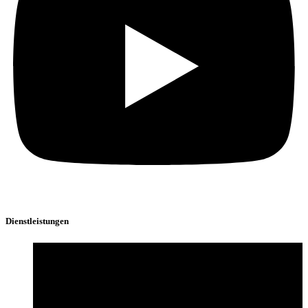
Dienstleistungen