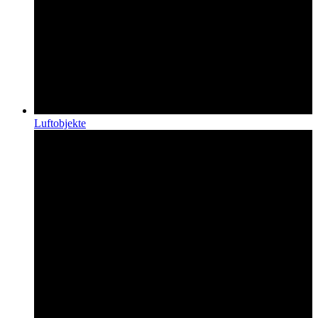
Luftobjekte