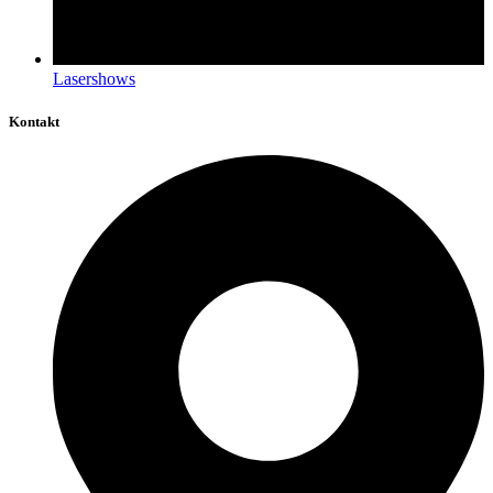
Lasershows
Kontakt