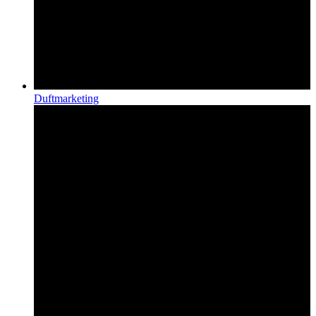
Duftmarketing