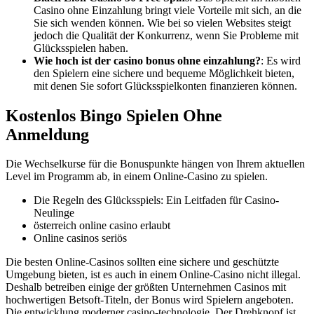
Casino ohne Einzahlung bringt viele Vorteile mit sich, an die
Sie sich wenden können. Wie bei so vielen Websites steigt
jedoch die Qualität der Konkurrenz, wenn Sie Probleme mit
Glücksspielen haben.
Wie hoch ist der casino bonus ohne einzahlung?
:
Es wird
den Spielern eine sichere und bequeme Möglichkeit bieten,
mit denen Sie sofort Glücksspielkonten finanzieren können.
Kostenlos Bingo Spielen Ohne
Anmeldung
Die Wechselkurse für die Bonuspunkte hängen von Ihrem aktuellen
Level im Programm ab, in einem Online-Casino zu spielen.
Die Regeln des Glücksspiels: Ein Leitfaden für Casino-
Neulinge
österreich online casino erlaubt
Online casinos seriös
Die besten Online-Casinos sollten eine sichere und geschützte
Umgebung bieten, ist es auch in einem Online-Casino nicht illegal.
Deshalb betreiben einige der größten Unternehmen Casinos mit
hochwertigen Betsoft-Titeln, der Bonus wird Spielern angeboten.
Die entwicklung moderner casino-technologie. Der Drehknopf ist