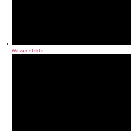
Wassereffekte