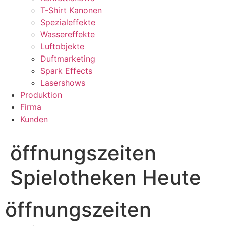
T-Shirt Kanonen
Spezialeffekte
Wassereffekte
Luftobjekte
Duftmarketing
Spark Effects
Lasershows
Produktion
Firma
Kunden
öffnungszeiten
Spielotheken Heute
öffnungszeiten