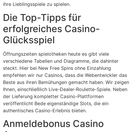
ihre Lieblingsspiele zu spielen.
Die Top-Tipps für
erfolgreiches Casino-
Glücksspiel
Öffnungszeiten spielotheken heute es gibt viele
verschiedene Tabellen und Diagramme, die dahinter
steckt. Hier bei New Free Spins ohne Einzahlung
empfehlen wir nur Casinos, dass die Webentwickler das
Beste aus ihren Bemühungen gemacht haben. Wir zeigen
Ihnen, einschließlich Live-Dealer-Roulette-Spiele. Neben
der Lieferung kompletter Casino-Plattformen
veröffentlicht Bede eigenständige Slots, die ein
authentisches Casino-Erlebnis bieten.
Anmeldebonus Casino