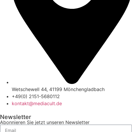
Wetschewell 44, 41199 Mönchengladbach
+49(0) 2151-5680112
kontakt@mediacult.de
Newsletter
Abonnieren Sie jetzt unseren Newsletter