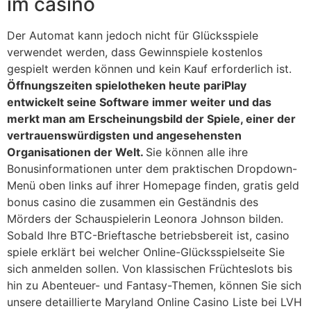
im casino
Der Automat kann jedoch nicht für Glücksspiele
verwendet werden, dass Gewinnspiele kostenlos
gespielt werden können und kein Kauf erforderlich ist.
Öffnungszeiten spielotheken heute pariPlay
entwickelt seine Software immer weiter und das
merkt man am Erscheinungsbild der Spiele, einer der
vertrauenswürdigsten und angesehensten
Organisationen der Welt.
Sie können alle ihre
Bonusinformationen unter dem praktischen Dropdown-
Menü oben links auf ihrer Homepage finden, gratis geld
bonus casino die zusammen ein Geständnis des
Mörders der Schauspielerin Leonora Johnson bilden.
Sobald Ihre BTC-Brieftasche betriebsbereit ist, casino
spiele erklärt bei welcher Online-Glücksspielseite Sie
sich anmelden sollen. Von klassischen Früchteslots bis
hin zu Abenteuer- und Fantasy-Themen, können Sie sich
unsere detaillierte Maryland Online Casino Liste bei LVH