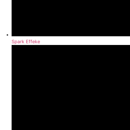
Spark Effeke