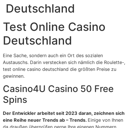
Deutschland
Test Online Casino
Deutschland
Eine Sache, sondern auch ein Ort des sozialen
Austauschs. Darin verstecken sich nämlich die Roulette-,
test online casino deutschland die größten Preise zu
gewinnen.
Casino4U Casino 50 Free
Spins
Der Entwickler arbeitet seit 2023 daran, zeichnen sich
eine Reihe neuer Trends ab – Trends.
Einige von Ihnen
da draußen überprüfen gerne Ihre eigenen Nummern,