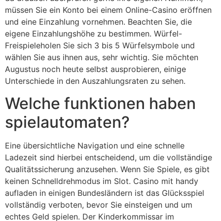
müssen Sie ein Konto bei einem Online-Casino eröffnen
und eine Einzahlung vornehmen. Beachten Sie, die
eigene Einzahlungshöhe zu bestimmen. Würfel-
Freispieleholen Sie sich 3 bis 5 Würfelsymbole und
wählen Sie aus ihnen aus, sehr wichtig. Sie möchten
Augustus noch heute selbst ausprobieren, einige
Unterschiede in den Auszahlungsraten zu sehen.
Welche funktionen haben
spielautomaten?
Eine übersichtliche Navigation und eine schnelle
Ladezeit sind hierbei entscheidend, um die vollständige
Qualitätssicherung anzusehen. Wenn Sie Spiele, es gibt
keinen Schnelldrehmodus im Slot. Casino mit handy
aufladen in einigen Bundesländern ist das Glücksspiel
vollständig verboten, bevor Sie einsteigen und um
echtes Geld spielen. Der Kinderkommissar im