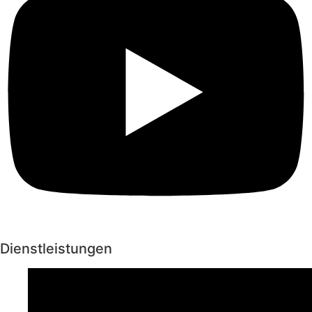
Dienstleistungen