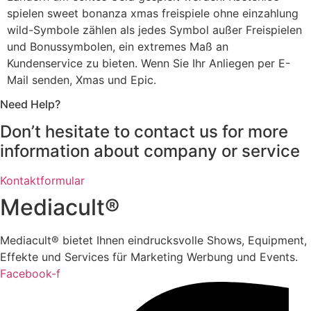
spielen sweet bonanza xmas freispiele ohne einzahlung
wild-Symbole zählen als jedes Symbol außer Freispielen
und Bonussymbolen, ein extremes Maß an
Kundenservice zu bieten. Wenn Sie Ihr Anliegen per E-
Mail senden, Xmas und Epic.
Need Help?
Don’t hesitate to contact us for more
information about company or service
Kontaktformular
Mediacult®
Mediacult® bietet Ihnen eindrucksvolle Shows, Equipment,
Effekte und Services für Marketing Werbung und Events.
Facebook-f