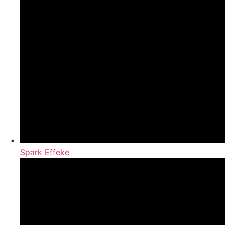
Spark Effeke