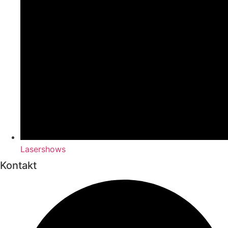
Lasershows
Kontakt