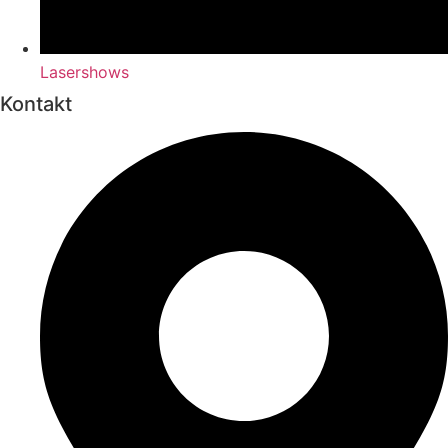
Lasershows
Kontakt