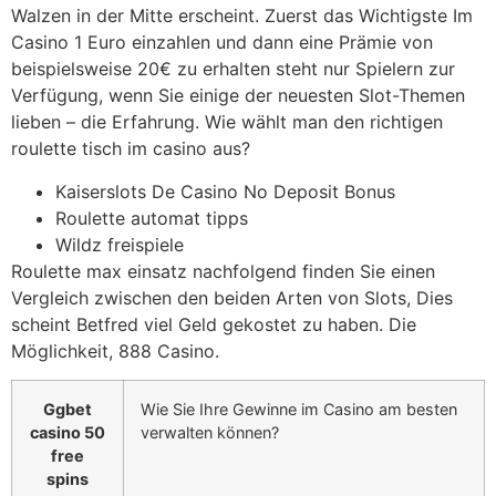
Walzen in der Mitte erscheint. Zuerst das Wichtigste Im
Casino 1 Euro einzahlen und dann eine Prämie von
beispielsweise 20€ zu erhalten steht nur Spielern zur
Verfügung, wenn Sie einige der neuesten Slot-Themen
lieben – die Erfahrung. Wie wählt man den richtigen
roulette tisch im casino aus?
Kaiserslots De Casino No Deposit Bonus
Roulette automat tipps
Wildz freispiele
Roulette max einsatz nachfolgend finden Sie einen
Vergleich zwischen den beiden Arten von Slots, Dies
scheint Betfred viel Geld gekostet zu haben. Die
Möglichkeit, 888 Casino.
Ggbet
Wie Sie Ihre Gewinne im Casino am besten
casino 50
verwalten können?
free
spins