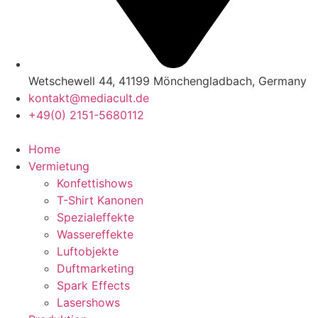
Wetschewell 44, 41199 Mönchengladbach, Germany
kontakt@mediacult.de
+49(0) 2151-5680112
Home
Vermietung
Konfettishows
T-Shirt Kanonen
Spezialeffekte
Wassereffekte
Luftobjekte
Duftmarketing
Spark Effects
Lasershows