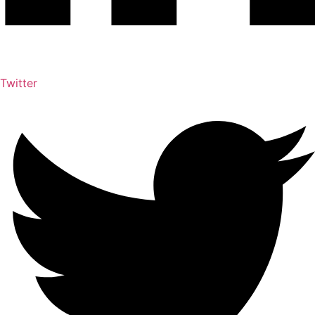
Twitter