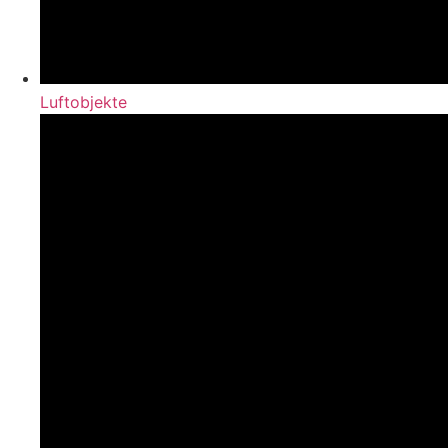
Luftobjekte