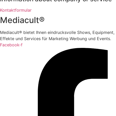
Kontaktformular
Mediacult®
Mediacult® bietet Ihnen eindrucksvolle Shows, Equipment,
Effekte und Services für Marketing Werbung und Events.
Facebook-f