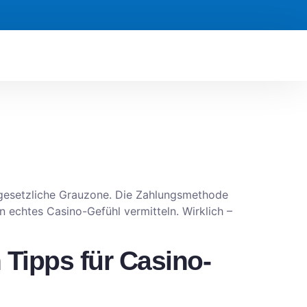
e gesetzliche Grauzone. Die Zahlungsmethode
in echtes Casino-Gefühl vermitteln. Wirklich –
Tipps für Casino-