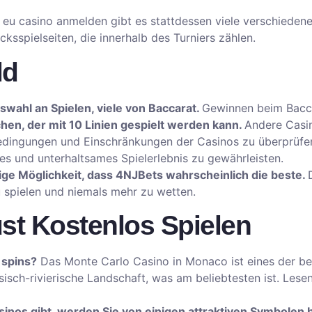
 eu casino anmelden gibt es stattdessen viele verschieden
ksspielseiten, die innerhalb des Turniers zählen.
ld
wahl an Spielen, viele von Baccarat.
Gewinnen beim Baccar
hen, der mit 10 Linien gespielt werden kann.
Andere Casin
dingungen und Einschränkungen der Casinos zu überprüfen. 
s und unterhaltsames Spielerlebnis zu gewährleisten.
ige Möglichkeit, dass 4NJBets wahrscheinlich die beste.
spielen und niemals mehr zu wetten.
st Kostenlos Spielen
 spins?
Das Monte Carlo Casino in Monaco ist eines der be
isch-rivierische Landschaft, was am beliebtesten ist. Lesen
inos gibt, werden Sie von einigen attraktiven Symbolen 